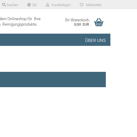
Suchen
DE
Kundenlogin
Merkzettel
dem Onlineshop für Ihre
Ihr Warenkorb
n Reinigungsprodukte.
0,00 EUR
ÜBER UNS
tellen
 vergessen?