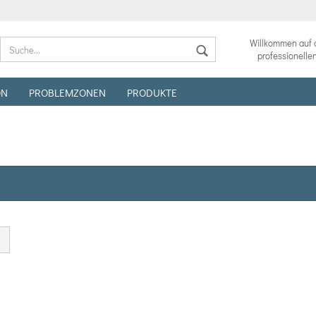
Sprache auswählen
Willkommen auf 
professionelle
ON
PROBLEMZONEN
PRODUKTE
Lieferland
Konto ers
Passwort